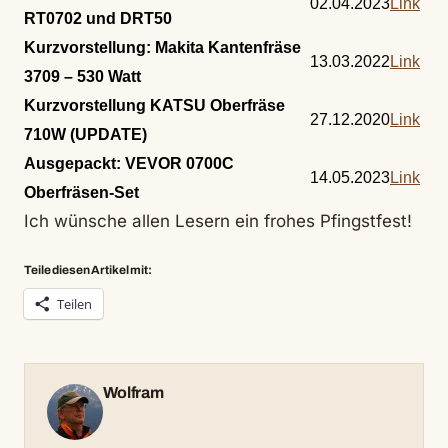
02.04.2023
Link
RT0702 und DRT50
Kurzvorstellung: Makita Kantenfräse
13.03.2022
Link
3709 – 530 Watt
Kurzvorstellung KATSU Oberfräse
27.12.2020
Link
710W (UPDATE)
Ausgepackt: VEVOR 0700C
14.05.2023
Link
Oberfräsen-Set
Ich wünsche allen Lesern ein frohes Pfingstfest!
Teile diesen Artikel mit:
Teilen
Wolfram