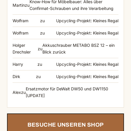
Know-How für Möbelbauer: Alles über
Martin
zu
Confirmat-Schrauben und ihre Verarbeitung
Wolfram
zu
Upcycling-Projekt: Kleines Regal
Wolfram
zu
Upcycling-Projekt: Kleines Regal
Holger
Akkuschrauber METABO BSZ 12 – ein
zu
Drechsler
Blick zurück
Harry
zu
Upcycling-Projekt: Kleines Regal
Dirk
zu
Upcycling-Projekt: Kleines Regal
Ersatzmotor für DeWalt DW50 und DW1150
Alex
zu
[UPDATE]
BESUCHE UNSEREN SHOP