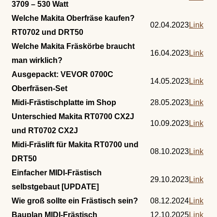
3709 – 530 Watt
Welche Makita Oberfräse kaufen?
02.04.2023
Link
RT0702 und DRT50
Welche Makita Fräskörbe braucht
16.04.2023
Link
man wirklich?
Ausgepackt: VEVOR 0700C
14.05.2023
Link
Oberfräsen-Set
Midi-Frästischplatte im Shop
28.05.2023
Link
Unterschied Makita RT0700 CX2J
10.09.2023
Link
und RT0702 CX2J
Midi-Fräslift für Makita RT0700 und
08.10.2023
Link
DRT50
Einfacher MIDI-Frästisch
29.10.2023
Link
selbstgebaut [UPDATE]
Wie groß sollte ein Frästisch sein?
08.12.2024
Link
Bauplan MIDI-Frästisch
12.10.2025
Link