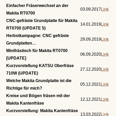
Einfacher Fräserwechsel an der
03.09.2017
Link
Makita RT0700
CNC-gefräste Grundplatte für Makita
14.01.2019
Link
RT0700 (UPDATE 5)
Herbstkampagne: CNC gefräste
29.09.2019
Link
Grundplatten…
Minifrästisch für Makita RT0700
06.09.2020
Link
[UPDATE]
Kurzvorstellung KATSU Oberfräse
27.12.2020
Link
710W (UPDATE)
Welche Makita Grundplatte ist die
05.12.2021
Link
Richtige für mich?
Kreise und Bögen fräsen mit der
12.12.2021
Link
Makita Kantenfräse
Kurzvorstellung: Makita Kantenfräse
13.03.2022
Link