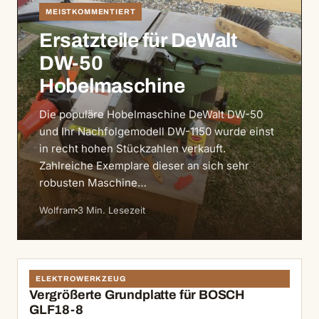
MEISTKOMMENTIERT
Ersatzteile für DeWalt
DW-50
Hobelmaschine
Die populäre Hobelmaschine DeWalt DW-50
und Ihr Nachfolgemodell DW-1150 wurde einst
in recht hohen Stückzahlen verkauft.
Zahlreiche Exemplare dieser an sich sehr
robusten Maschine…
Wolfram
3 Min. Lesezeit
ELEKTROWERKZEUG
Vergrößerte Grundplatte für BOSCH
GLF18-8