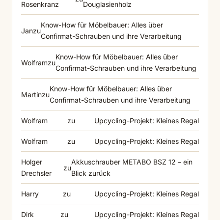
Rosenkranz
Douglasienholz
Know-How für Möbelbauer: Alles über
Jan
zu
Confirmat-Schrauben und ihre Verarbeitung
Know-How für Möbelbauer: Alles über
Wolfram
zu
Confirmat-Schrauben und ihre Verarbeitung
Know-How für Möbelbauer: Alles über
Martin
zu
Confirmat-Schrauben und ihre Verarbeitung
Wolfram
zu
Upcycling-Projekt: Kleines Regal
Wolfram
zu
Upcycling-Projekt: Kleines Regal
Holger
Akkuschrauber METABO BSZ 12 – ein
zu
Drechsler
Blick zurück
Harry
zu
Upcycling-Projekt: Kleines Regal
Dirk
zu
Upcycling-Projekt: Kleines Regal