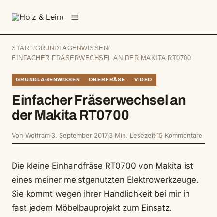
springen
Menü
START
/
GRUNDLAGENWISSEN
/
EINFACHER FRÄSERWECHSEL AN DER MAKITA RT0700
GRUNDLAGENWISSEN
OBERFRÄSE
VIDEO
Einfacher Fräserwechsel an
der Makita RT0700
Von Wolfram
3. September 2017
3 Min. Lesezeit
15 Kommentare
Die kleine Einhandfräse RT0700 von Makita ist
eines meiner meistgenutzten Elektrowerkzeuge.
Sie kommt wegen ihrer Handlichkeit bei mir in
fast jedem Möbelbauprojekt zum Einsatz.