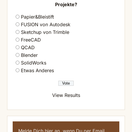
Projekte?
Papier&Bleistift
FUSION von Autodesk
Sketchup von Trimble
FreeCAD
QCAD
Blender
SolidWorks
Etwas Anderes
View Results
Melde Dich hier an, wenn Du per Email