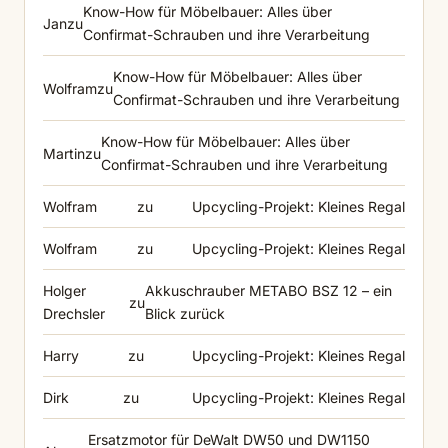
Know-How für Möbelbauer: Alles über
Jan
zu
Confirmat-Schrauben und ihre Verarbeitung
Know-How für Möbelbauer: Alles über
Wolfram
zu
Confirmat-Schrauben und ihre Verarbeitung
Know-How für Möbelbauer: Alles über
Martin
zu
Confirmat-Schrauben und ihre Verarbeitung
Wolfram
zu
Upcycling-Projekt: Kleines Regal
Wolfram
zu
Upcycling-Projekt: Kleines Regal
Holger
Akkuschrauber METABO BSZ 12 – ein
zu
Drechsler
Blick zurück
Harry
zu
Upcycling-Projekt: Kleines Regal
Dirk
zu
Upcycling-Projekt: Kleines Regal
Ersatzmotor für DeWalt DW50 und DW1150