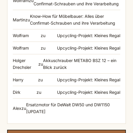
Wolfram
zu
Confirmat-Schrauben und ihre Verarbeitung
Know-How für Möbelbauer: Alles über
Martin
zu
Confirmat-Schrauben und ihre Verarbeitung
Wolfram
zu
Upcycling-Projekt: Kleines Regal
Wolfram
zu
Upcycling-Projekt: Kleines Regal
Holger
Akkuschrauber METABO BSZ 12 – ein
zu
Drechsler
Blick zurück
Harry
zu
Upcycling-Projekt: Kleines Regal
Dirk
zu
Upcycling-Projekt: Kleines Regal
Ersatzmotor für DeWalt DW50 und DW1150
Alex
zu
[UPDATE]