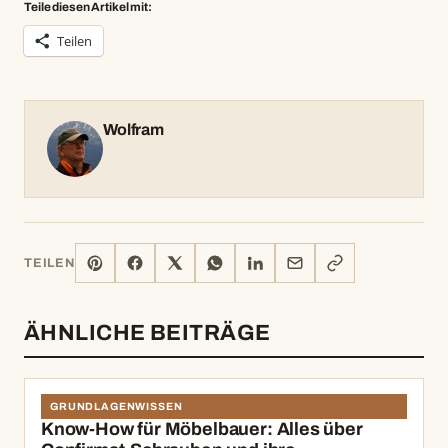
Teile diesen Artikel mit:
Teilen
Wolfram
PINTEREST
FACEBOOK
X
WHATSAPP
LINKEDIN
E-
LINK
TEILEN
MAIL
KOPIEREN
ÄHNLICHE BEITRÄGE
GRUNDLAGENWISSEN
Know-How für Möbelbauer: Alles über