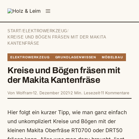
springen
Menü
START
/
ELEKTROWERKZEUG
/
KREISE UND BÖGEN FRÄSEN MIT DER MAKITA
KANTENFRÄSE
ELEKTROWERKZEUG
GRUNDLAGENWISSEN
MÖBELBAU
Kreise und Bögen fräsen mit
der Makita Kantenfräse
Von Wolfram
12. Dezember 2021
2 Min. Lesezeit
11 Kommentare
Hier folgt ein kurzer Tipp, wie man ganz einfach
und unkompliziert Kreise und Bögen mit der
kleinen Makita Oberfräse RT0700 oder DRT50