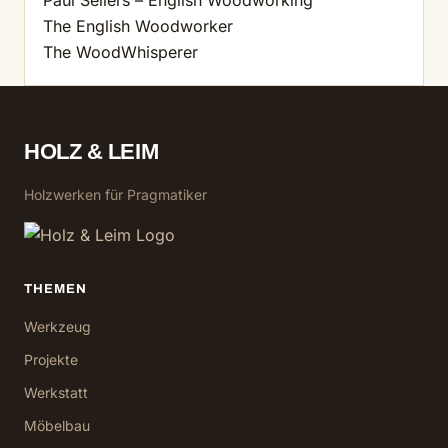
Paul Sellers – English Woodworking
The English Woodworker
The WoodWhisperer
HOLZ & LEIM
Holzwerken für Pragmatiker
THEMEN
Werkzeug
Projekte
Werkstatt
Möbelbau