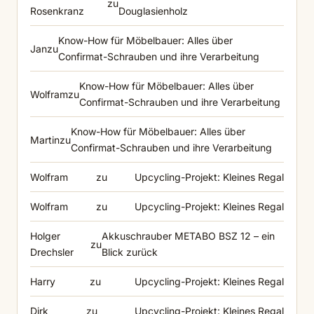
zu
Rosenkranz
Douglasienholz
Know-How für Möbelbauer: Alles über
Jan
zu
Confirmat-Schrauben und ihre Verarbeitung
Know-How für Möbelbauer: Alles über
Wolfram
zu
Confirmat-Schrauben und ihre Verarbeitung
Know-How für Möbelbauer: Alles über
Martin
zu
Confirmat-Schrauben und ihre Verarbeitung
Wolfram
zu
Upcycling-Projekt: Kleines Regal
Wolfram
zu
Upcycling-Projekt: Kleines Regal
Holger
Akkuschrauber METABO BSZ 12 – ein
zu
Drechsler
Blick zurück
Harry
zu
Upcycling-Projekt: Kleines Regal
Dirk
zu
Upcycling-Projekt: Kleines Regal