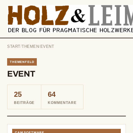
springen
START
/
THEMEN
/
EVENT
THEMENFELD
EVENT
25
64
BEITRÄGE
KOMMENTARE
CAM SOFTWARE