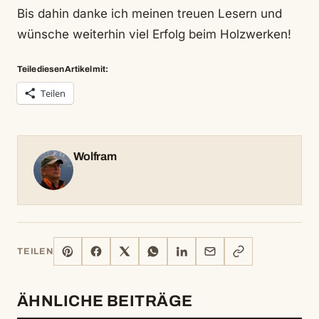
Bis dahin danke ich meinen treuen Lesern und
wünsche weiterhin viel Erfolg beim Holzwerken!
Teile diesen Artikel mit:
Teilen
Wolfram
PINTEREST
FACEBOOK
X
WHATSAPP
LINKEDIN
E-
LINK
TEILEN
MAIL
KOPIEREN
ÄHNLICHE BEITRÄGE