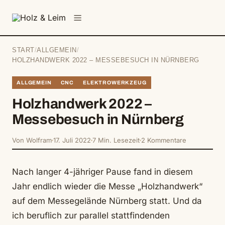
springen
Menü
START
/
ALLGEMEIN
/
HOLZHANDWERK 2022 – MESSEBESUCH IN NÜRNBERG
ALLGEMEIN
CNC
ELEKTROWERKZEUG
Holzhandwerk 2022 –
Messebesuch in Nürnberg
Von Wolfram
17. Juli 2022
7 Min. Lesezeit
2 Kommentare
Nach langer 4-jähriger Pause fand in diesem
Jahr endlich wieder die Messe „Holzhandwerk“
auf dem Messegelände Nürnberg statt. Und da
ich beruflich zur parallel stattfindenden