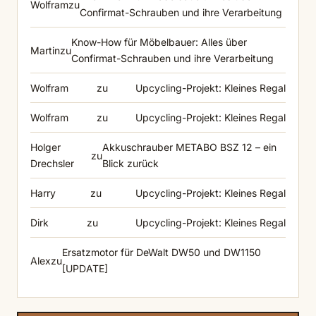
Wolfram
zu
Confirmat-Schrauben und ihre Verarbeitung
Know-How für Möbelbauer: Alles über
Martin
zu
Confirmat-Schrauben und ihre Verarbeitung
Wolfram
zu
Upcycling-Projekt: Kleines Regal
Wolfram
zu
Upcycling-Projekt: Kleines Regal
Holger
Akkuschrauber METABO BSZ 12 – ein
zu
Drechsler
Blick zurück
Harry
zu
Upcycling-Projekt: Kleines Regal
Dirk
zu
Upcycling-Projekt: Kleines Regal
Ersatzmotor für DeWalt DW50 und DW1150
Alex
zu
[UPDATE]