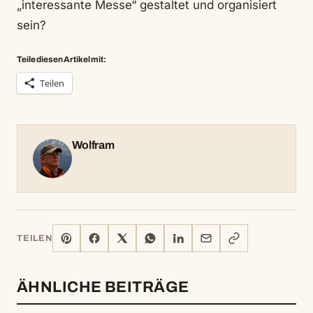
„interessante Messe“ gestaltet und organisiert
sein?
Teile diesen Artikel mit:
Teilen
Wolfram
PINTEREST
FACEBOOK
X
WHATSAPP
LINKEDIN
E-
LINK
TEILEN
MAIL
KOPIEREN
ÄHNLICHE BEITRÄGE