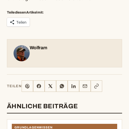
Teile diesen Artikel mit:
Teilen
Wolfram
PINTEREST
FACEBOOK
X
WHATSAPP
LINKEDIN
E-
LINK
TEILEN
MAIL
KOPIEREN
ÄHNLICHE BEITRÄGE
GRUNDLAGENWISSEN