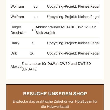
Wolfram
zu
Upcycling-Projekt: Kleines Regal
Wolfram
zu
Upcycling-Projekt: Kleines Regal
Holger
Akkuschrauber METABO BSZ 12 – ein
zu
Drechsler
Blick zurück
Harry
zu
Upcycling-Projekt: Kleines Regal
Dirk
zu
Upcycling-Projekt: Kleines Regal
Ersatzmotor für DeWalt DW50 und DW1150
Alex
zu
[UPDATE]
BESUCHE UNSEREN SHOP
Entdecke das praktische Zubehör von Holz&Leim für
die Holzwerkstatt