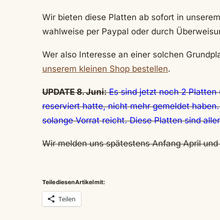
Wir bieten diese Platten ab sofort in unsere
wahlweise per Paypal oder durch Überweisun
Wer also Interesse an einer solchen Grundpl
unserem kleinen Shop bestellen
.
UPDATE 8. Juni:
Es sind jetzt noch 2 Platten 
reserviert hatte, nicht mehr gemeldet habe
solange Vorrat reicht. Diese Platten sind alle
Wir melden uns spätestens Anfang April und
Teile diesen Artikel mit:
Teilen