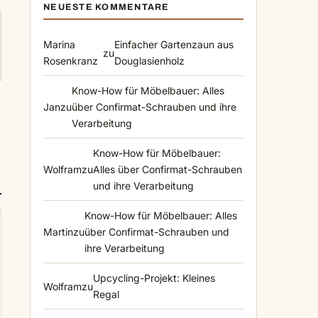
NEUESTE KOMMENTARE
Marina
Einfacher Gartenzaun aus
zu
Rosenkranz
Douglasienholz
Know-How für Möbelbauer: Alles
Jan
zu
über Confirmat-Schrauben und ihre
Verarbeitung
Know-How für Möbelbauer:
Wolfram
zu
Alles über Confirmat-Schrauben
und ihre Verarbeitung
Know-How für Möbelbauer: Alles
Martin
zu
über Confirmat-Schrauben und
ihre Verarbeitung
Upcycling-Projekt: Kleines
Wolfram
zu
Regal