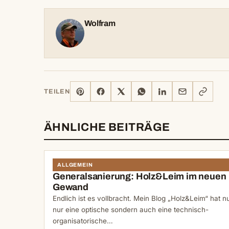
Wolfram
PINTEREST
FACEBOOK
X
WHATSAPP
LINKEDIN
E-
LINK
TEILEN
MAIL
KOPIERE
ÄHNLICHE BEITRÄGE
ALLGEMEIN
Generalsanierung: Holz&Leim im neuen
Gewand
Endlich ist es vollbracht. Mein Blog „Holz&Leim“ hat n
nur eine optische sondern auch eine technisch-
organisatorische…