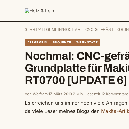
springen
START
/
ALLGEMEIN
/
NOCHMAL: CNC-GEFRÄSTE GRUND
ALLGEMEIN
PROJEKTE
WERKSTATT
Nochmal: CNC-gefrä
Grundplatte für Maki
RT0700 [UPDATE 6]
Von Wolfram
17. März 2019
2 Min. Lesezeit
12 Kommentare
Es erreichen uns immer noch viele Anfragen 
da viele Leser meines Blogs den
Makita-Artik