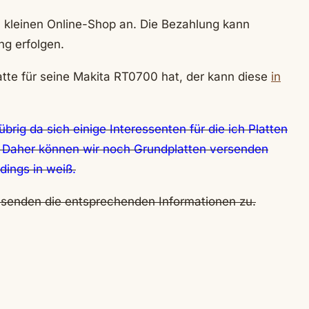
m kleinen Online-Shop an. Die Bezahlung kann
g erfolgen.
atte für seine Makita RT0700 hat, der kann diese
in
übrig da sich einige Interessenten für die ich Platten
n. Daher können wir noch Grundplatten versenden
rdings in weiß.
 senden die entsprechenden Informationen zu.