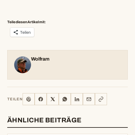
Teile diesen Artikel mit:
Teilen
Wolfram
PINTEREST
FACEBOOK
X
WHATSAPP
LINKEDIN
E-
LINK
TEILEN
MAIL
KOPIEREN
ÄHNLICHE BEITRÄGE