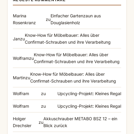
NEUESTE KOMMENTARE
Marina
Einfacher Gartenzaun aus
zu
Rosenkranz
Douglasienholz
Know-How für Möbelbauer: Alles über
Jan
zu
Confirmat-Schrauben und ihre Verarbeitung
Know-How für Möbelbauer: Alles über
Wolfram
zu
Confirmat-Schrauben und ihre Verarbeitung
Know-How für Möbelbauer: Alles über
Martin
zu
Confirmat-Schrauben und ihre Verarbeitung
Wolfram
zu
Upcycling-Projekt: Kleines Regal
Wolfram
zu
Upcycling-Projekt: Kleines Regal
Holger
Akkuschrauber METABO BSZ 12 – ein
zu
Drechsler
Blick zurück