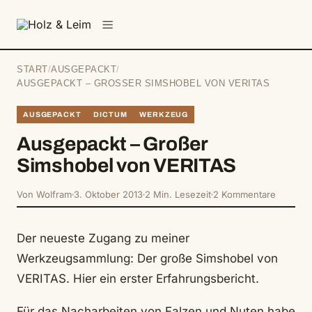
springen
Menü
START
/
AUSGEPACKT
/
AUSGEPACKT – GROSSER SIMSHOBEL VON VERITAS
AUSGEPACKT
DICTUM
WERKZEUG
Ausgepackt – Großer
Simshobel von VERITAS
Von Wolfram
3. Oktober 2013
2 Min. Lesezeit
2 Kommentare
Der neueste Zugang zu meiner
Werkzeugsammlung: Der große Simshobel von
VERITAS. Hier ein erster Erfahrungsbericht.
Für das Nacharbeiten von Falzen und Nuten habe