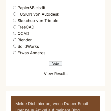
Papier&Bleistift
FUSION von Autodesk
Sketchup von Trimble
FreeCAD
QCAD
Blender
SolidWorks
Etwas Anderes
View Results
Melde Dich hier an, wenn Du per Email
über neue Artikel auf meinem Blog