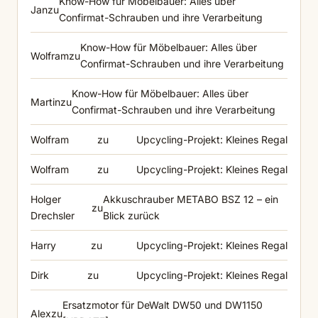
Know-How für Möbelbauer: Alles über
Jan
zu
Confirmat-Schrauben und ihre Verarbeitung
Know-How für Möbelbauer: Alles über
Wolfram
zu
Confirmat-Schrauben und ihre Verarbeitung
Know-How für Möbelbauer: Alles über
Martin
zu
Confirmat-Schrauben und ihre Verarbeitung
Wolfram
zu
Upcycling-Projekt: Kleines Regal
Wolfram
zu
Upcycling-Projekt: Kleines Regal
Holger
Akkuschrauber METABO BSZ 12 – ein
zu
Drechsler
Blick zurück
Harry
zu
Upcycling-Projekt: Kleines Regal
Dirk
zu
Upcycling-Projekt: Kleines Regal
Ersatzmotor für DeWalt DW50 und DW1150
Alex
zu