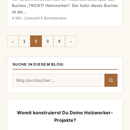
Buches „TRICK17 Heimwerken“. Der Autor dieses Buches
ist der…
4 Min. Lesezeit
3 Kommentare
←
1
2
3
4
→
SUCHE IN DIESEM BLOG:
Suchen
Suchen
nach:
Womit konstruierst Du Deine Holzwerker-
Projekte?