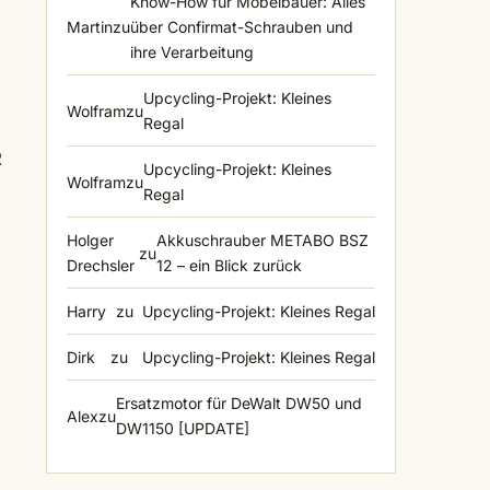
Know-How für Möbelbauer: Alles
Martin
zu
über Confirmat-Schrauben und
ihre Verarbeitung
Upcycling-Projekt: Kleines
Wolfram
zu
Regal
R
Upcycling-Projekt: Kleines
Wolfram
zu
Regal
Holger
Akkuschrauber METABO BSZ
zu
Drechsler
12 – ein Blick zurück
Harry
zu
Upcycling-Projekt: Kleines Regal
Dirk
zu
Upcycling-Projekt: Kleines Regal
Ersatzmotor für DeWalt DW50 und
Alex
zu
DW1150 [UPDATE]