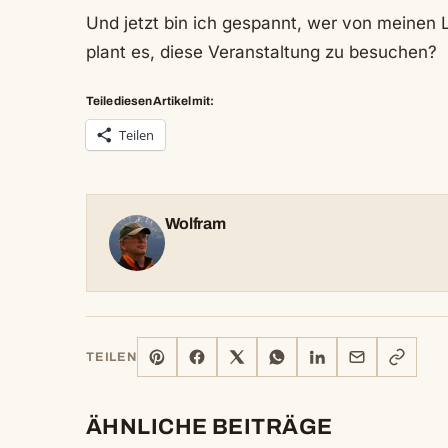
Und jetzt bin ich gespannt, wer von meinen
plant es, diese Veranstaltung zu besuchen?
Teile diesen Artikel mit:
Teilen
Wolfram
PINTEREST
FACEBOOK
X
WHATSAPP
LINKEDIN
E-
LINK
TEILEN
MAIL
KOPIERE
ÄHNLICHE BEITRÄGE