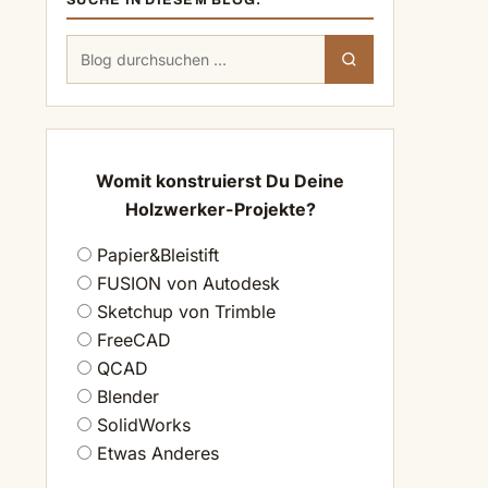
SUCHE IN DIESEM BLOG:
Suchen
Suchen
nach:
Womit konstruierst Du Deine
Holzwerker-Projekte?
Papier&Bleistift
FUSION von Autodesk
Sketchup von Trimble
FreeCAD
QCAD
Blender
SolidWorks
.
Etwas Anderes