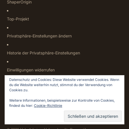
ShaperOrigin
Top-Projekt
Privatsphäre-Einstellungen ändern
Historie der Privatsphäre-Einstellungen
Einwilligungen widerrufen
Datenschutz und Cookies: Diese Website verwendet Cookies. Wenn
du die Website weiterhin nutzt, stimmst du der Verwendung von
ÜBER
Cookies zu.
Datenschutz
Weitere Informationen, beispielsweise zur Kontrolle von Cookies,
findest du hier:
Cookie-Richtlinie
Impressum