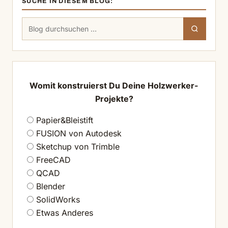
SUCHE IN DIESEM BLOG:
Suchen
Suchen
nach:
Womit konstruierst Du Deine Holzwerker-
Projekte?
Papier&Bleistift
FUSION von Autodesk
Sketchup von Trimble
FreeCAD
QCAD
Blender
SolidWorks
Etwas Anderes