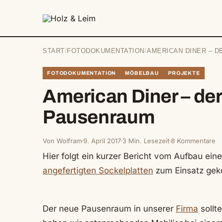
springen
START
/
FOTODOKUMENTATION
/
AMERICAN DINER – 
FOTODOKUMENTATION
MÖBELBAU
PROJEKTE
American Diner – de
Pausenraum
Von Wolfram
9. April 2017
3 Min. Lesezeit
8 Kommentare
Hier folgt ein kurzer Bericht vom Aufbau ein
angefertigten Sockelplatten
zum Einsatz gek
Der neue Pausenraum in unserer
Firma
sollt