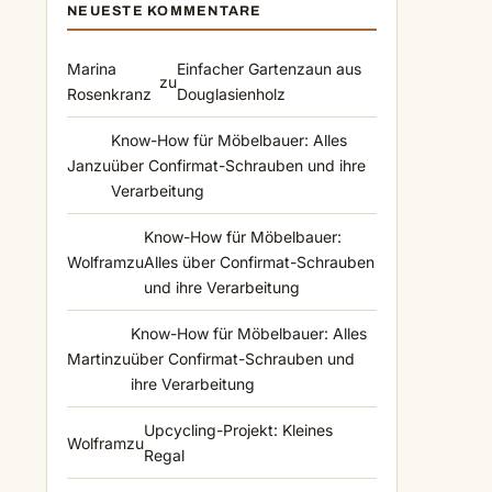
NEUESTE KOMMENTARE
Marina
Einfacher Gartenzaun aus
zu
Rosenkranz
Douglasienholz
Know-How für Möbelbauer: Alles
Jan
zu
über Confirmat-Schrauben und ihre
Verarbeitung
Know-How für Möbelbauer:
Wolfram
zu
Alles über Confirmat-Schrauben
und ihre Verarbeitung
Know-How für Möbelbauer: Alles
Martin
zu
über Confirmat-Schrauben und
ihre Verarbeitung
Upcycling-Projekt: Kleines
Wolfram
zu
Regal