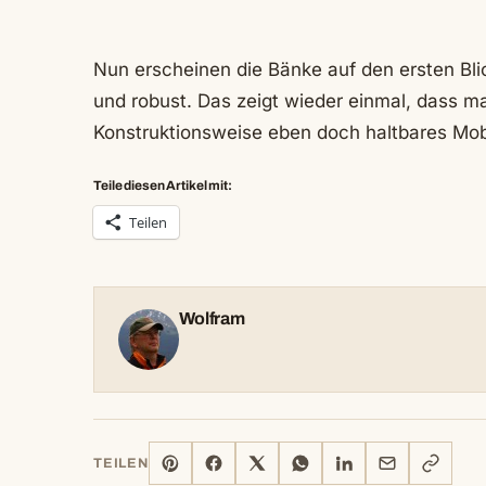
Nun erscheinen die Bänke auf den ersten Blick
und robust. Das zeigt wieder einmal, dass 
Konstruktionsweise eben doch haltbares Mobi
Teile diesen Artikel mit:
Teilen
Wolfram
PINTEREST
FACEBOOK
X
WHATSAPP
LINKEDIN
E-
LINK
TEILEN
MAIL
KOPIERE