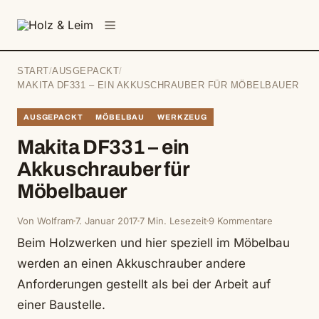
springen
Menü
START
/
AUSGEPACKT
/
MAKITA DF331 – EIN AKKUSCHRAUBER FÜR MÖBELBAUER
AUSGEPACKT
MÖBELBAU
WERKZEUG
Makita DF331 – ein
Akkuschrauber für
Möbelbauer
Von Wolfram
7. Januar 2017
7 Min. Lesezeit
9 Kommentare
Beim Holzwerken und hier speziell im Möbelbau
werden an einen Akkuschrauber andere
Anforderungen gestellt als bei der Arbeit auf
einer Baustelle.