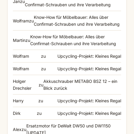
Jan
zu
Confirmat-Schrauben und ihre Verarbeitung
Know-How für Möbelbauer: Alles über
Wolfram
zu
Confirmat-Schrauben und ihre Verarbeitung
Know-How für Möbelbauer: Alles über
Martin
zu
Confirmat-Schrauben und ihre Verarbeitung
Wolfram
zu
Upcycling-Projekt: Kleines Regal
Wolfram
zu
Upcycling-Projekt: Kleines Regal
Holger
Akkuschrauber METABO BSZ 12 – ein
zu
Drechsler
Blick zurück
Harry
zu
Upcycling-Projekt: Kleines Regal
Dirk
zu
Upcycling-Projekt: Kleines Regal
Ersatzmotor für DeWalt DW50 und DW1150
Alex
zu
[UPDATE]