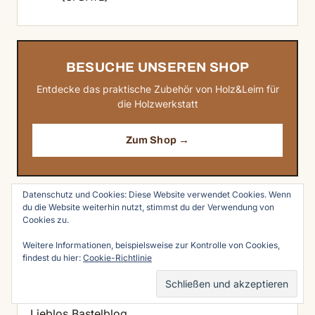
BESUCHE UNSEREN SHOP
Entdecke das praktische Zubehör von Holz&Leim für
die Holzwerkstatt
Zum Shop →
Datenschutz und Cookies: Diese Website verwendet Cookies. Wenn
du die Website weiterhin nutzt, stimmst du der Verwendung von
DEUTSCHE BLOGS FÜR HOLZWERKER
Cookies zu.
Die Thomas Maey Linkliste
Weitere Informationen, beispielsweise zur Kontrolle von Cookies,
Heiko Rech – Kurswerkstatt
findest du hier:
Cookie-Richtlinie
Holzwerken – Wolfgang Jordan
Holzwerkerblog
Lieblos Bastelblog