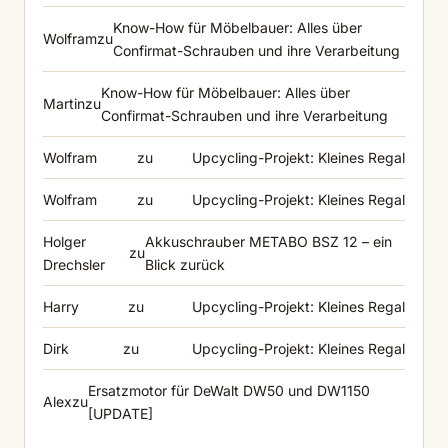
Know-How für Möbelbauer: Alles über
Wolfram
zu
Confirmat-Schrauben und ihre Verarbeitung
Know-How für Möbelbauer: Alles über
Martin
zu
Confirmat-Schrauben und ihre Verarbeitung
Wolfram
zu
Upcycling-Projekt: Kleines Regal
Wolfram
zu
Upcycling-Projekt: Kleines Regal
Holger
Akkuschrauber METABO BSZ 12 – ein
zu
Drechsler
Blick zurück
Harry
zu
Upcycling-Projekt: Kleines Regal
Dirk
zu
Upcycling-Projekt: Kleines Regal
Ersatzmotor für DeWalt DW50 und DW1150
Alex
zu
[UPDATE]