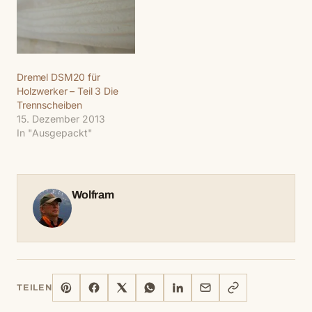
Dremel DSM20 für
Holzwerker – Teil 3 Die
Trennscheiben
15. Dezember 2013
In "Ausgepackt"
Wolfram
PINTEREST
FACEBOOK
X
WHATSAPP
LINKEDIN
E-
LINK
TEILEN
MAIL
KOPIEREN