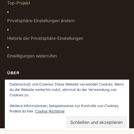
Top-Projekt
Privatsphäre-Einstellungen ändern
Historie der Privatsphäre-Einstellungen
Einwilligungen widerrufen
ÜBER
Datenschutz
Datenschutz und Cookies: Diese Website verwendet Cookies. Wenn
du die Website weiterhin nutzt, stimmst du der Verwendung von
Impressum
Cookies zu.
Weitere Informationen, beispielsweise zur Kontrolle von Cookies,
findest du hier:
Cookie-Richtlinie
© 2026 Holz & Leim · Holzwerken für Pragmatiker