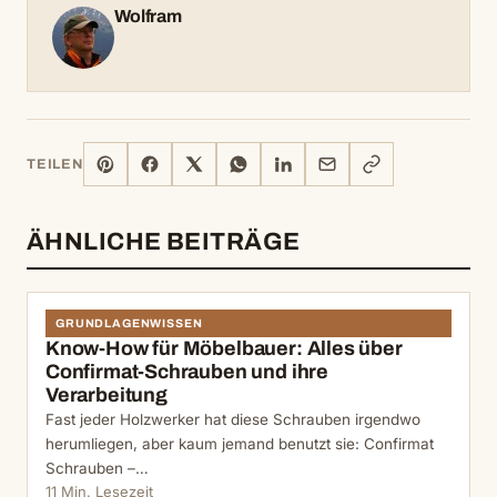
Wolfram
PINTEREST
FACEBOOK
X
WHATSAPP
LINKEDIN
E-
LINK
TEILEN
MAIL
KOPIEREN
ÄHNLICHE BEITRÄGE
GRUNDLAGENWISSEN
Know-How für Möbelbauer: Alles über
Confirmat-Schrauben und ihre
Verarbeitung
Fast jeder Holzwerker hat diese Schrauben irgendwo
herumliegen, aber kaum jemand benutzt sie: Confirmat
Schrauben –…
11 Min. Lesezeit