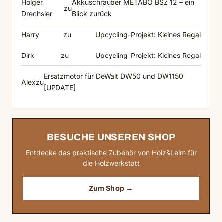
Holger
Akkuschrauber METABO BSZ 12 – ein
zu
Drechsler
Blick zurück
Harry
zu
Upcycling-Projekt: Kleines Regal
Dirk
zu
Upcycling-Projekt: Kleines Regal
Ersatzmotor für DeWalt DW50 und DW1150
Alex
zu
[UPDATE]
BESUCHE UNSEREN SHOP
Entdecke das praktische Zubehör von Holz&Leim für
die Holzwerkstatt
Zum Shop →