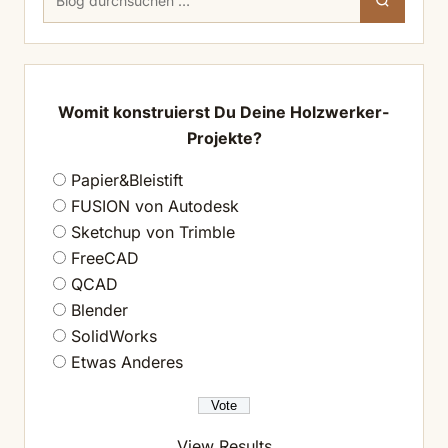
nach:
Womit konstruierst Du Deine Holzwerker-
Projekte?
Papier&Bleistift
FUSION von Autodesk
Sketchup von Trimble
FreeCAD
QCAD
Blender
SolidWorks
Etwas Anderes
View Results