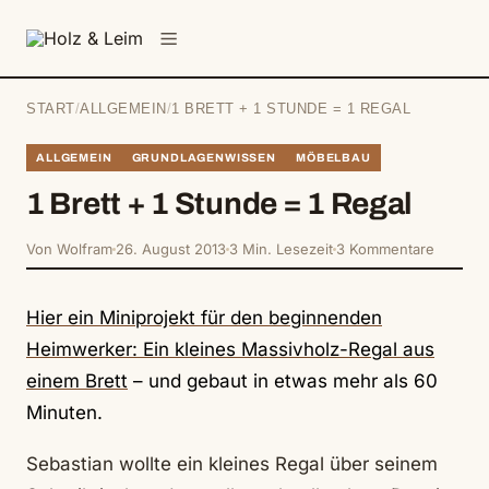
springen
Menü
START
/
ALLGEMEIN
/
1 BRETT + 1 STUNDE = 1 REGAL
ALLGEMEIN
GRUNDLAGENWISSEN
MÖBELBAU
1 Brett + 1 Stunde = 1 Regal
Von Wolfram
26. August 2013
3 Min. Lesezeit
3 Kommentare
Hier ein Miniprojekt für den beginnenden
Heimwerker:
Ein kleines Massivholz-Regal aus
einem Brett
– und gebaut in etwas mehr als 60
Minuten.
Sebastian wollte ein kleines Regal über seinem