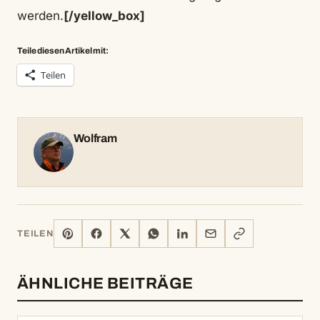
werden.
[/yellow_box]
Teile diesen Artikel mit:
Teilen
Wolfram
PINTEREST
FACEBOOK
X
WHATSAPP
LINKEDIN
E-
LINK
TEILEN
MAIL
KOPIEREN
ÄHNLICHE BEITRÄGE