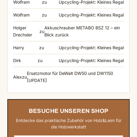
Wolfram
zu
Upcycling-Projekt: Kleines Regal
Wolfram
zu
Upcycling-Projekt: Kleines Regal
Holger
Akkuschrauber METABO BSZ 12 – ein
zu
Drechsler
Blick zurück
Harry
zu
Upcycling-Projekt: Kleines Regal
Dirk
zu
Upcycling-Projekt: Kleines Regal
Ersatzmotor für DeWalt DW50 und DW1150
Alex
zu
[UPDATE]
BESUCHE UNSEREN SHOP
Entdecke das praktische Zubehör von Holz&Leim für
die Holzwerkstatt