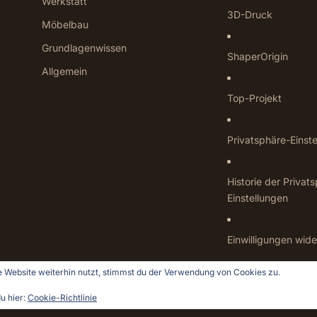
Werkstatt
3D-Druck
Möbelbau
Grundlagenwissen
ShaperOrigin
Allgemein
Top-Projekt
Privatsphäre-Einst
Historie der Privat
Einstellungen
Einwilligungen wide
 Website weiterhin nutzt, stimmst du der Verwendung von Cookies zu.
u hier:
Cookie-Richtlinie