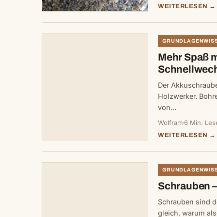
WEITERLESEN →
GRUNDLAGENWIS
Mehr Spaß m
Schnellwech
Der Akkuschrauber
Holzwerker. Bohr
von…
Wolfram
6 Min. Les
WEITERLESEN →
GRUNDLAGENWIS
Schrauben –
Schrauben sind do
gleich, warum al