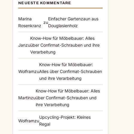
NEUESTE KOMMENTARE
Marina
Einfacher Gartenzaun aus
zu
Rosenkranz
Douglasienholz
Know-How für Möbelbauer: Alles
Jan
zu
über Confirmat-Schrauben und ihre
Verarbeitung
Know-How für Möbelbauer:
Wolfram
zu
Alles über Confirmat-Schrauben
und ihre Verarbeitung
Know-How für Möbelbauer: Alles
Martin
zu
über Confirmat-Schrauben und
ihre Verarbeitung
Upcycling-Projekt: Kleines
Wolfram
zu
Regal