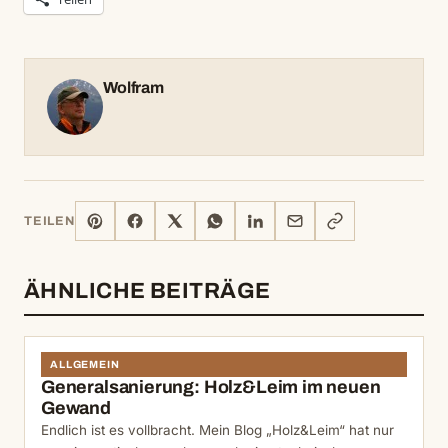
Wolfram
PINTEREST
FACEBOOK
X
WHATSAPP
LINKEDIN
E-
LINK
TEILEN
MAIL
KOPIEREN
ÄHNLICHE BEITRÄGE
ALLGEMEIN
Generalsanierung: Holz&Leim im neuen
Gewand
Endlich ist es vollbracht. Mein Blog „Holz&Leim“ hat nur