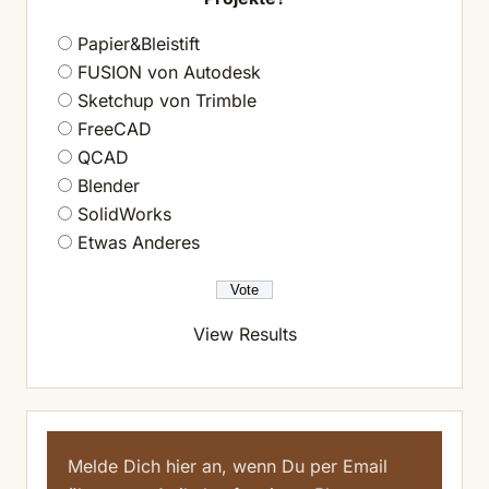
Papier&Bleistift
FUSION von Autodesk
Sketchup von Trimble
FreeCAD
QCAD
Blender
SolidWorks
Etwas Anderes
View Results
Melde Dich hier an, wenn Du per Email