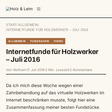
springen
Menü
START
/
ALLGEMEIN
/
INTERNETFUNDE FÜR HOLZWERKER – JULI 2016
ALLGEMEIN
FUNDSACHE
VIDEO
Internetfunde für Holzwerker
– Juli 2016
Von Wolfram
17. Juli 2016
3 Min. Lesezeit
2 Kommentare
Da ich mich diese Woche wegen einer
Zahnbehandlung auf das virtuelle Holzwerken im
Internet beschränken musste, folgt hier eine
Zusammenfassung meiner besten Fundstücke.