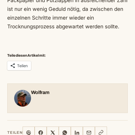
Packpapier und Putzlappen in ausreichender Zahl
ist nur ein wenig Geduld nötig, da zwischen den
einzelnen Schritte immer wieder ein
Trocknungsprozess abgewartet werden sollte.
Teile diesen Artikel mit:
Teilen
Wolfram
PINTEREST
FACEBOOK
X
WHATSAPP
LINKEDIN
E-
LINK
TEILEN