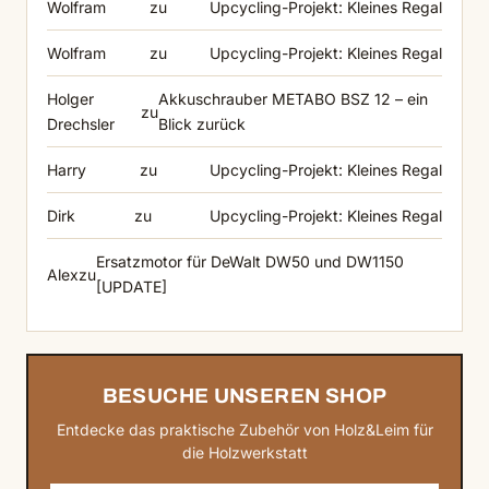
Wolfram
zu
Upcycling-Projekt: Kleines Regal
Wolfram
zu
Upcycling-Projekt: Kleines Regal
Holger
Akkuschrauber METABO BSZ 12 – ein
zu
Drechsler
Blick zurück
Harry
zu
Upcycling-Projekt: Kleines Regal
Dirk
zu
Upcycling-Projekt: Kleines Regal
Ersatzmotor für DeWalt DW50 und DW1150
Alex
zu
[UPDATE]
BESUCHE UNSEREN SHOP
Entdecke das praktische Zubehör von Holz&Leim für
die Holzwerkstatt