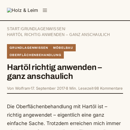
springen
Menü
START
/
GRUNDLAGENWISSEN
/
HARTÖL RICHTIG ANWENDEN – GANZ ANSCHAULICH
GRUNDLAGENWISSEN
MÖBELBAU
OBERFLÄCHENBEHANDLUNG
Hartöl richtig anwenden –
ganz anschaulich
Von Wolfram
17. September 2017
8 Min. Lesezeit
98 Kommentare
Die Oberflächenbehandlung mit Hartöl ist –
richtig angewendet – eigentlich eine ganz
einfache Sache. Trotzdem erreichen mich immer