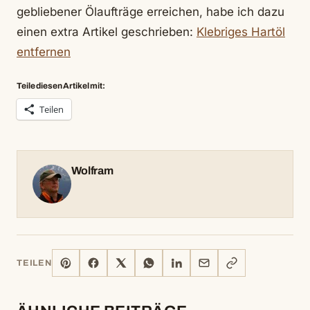
gebliebener Ölaufträge erreichen, habe ich dazu
einen extra Artikel geschrieben:
Klebriges Hartöl
entfernen
Teile diesen Artikel mit:
Teilen
Wolfram
PINTEREST
FACEBOOK
X
WHATSAPP
LINKEDIN
E-
LINK
TEILEN
MAIL
KOPIEREN