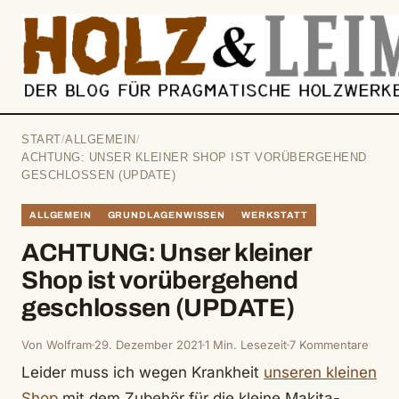
springen
START
/
ALLGEMEIN
/
ACHTUNG: UNSER KLEINER SHOP IST VORÜBERGEHEND
GESCHLOSSEN (UPDATE)
ALLGEMEIN
GRUNDLAGENWISSEN
WERKSTATT
ACHTUNG: Unser kleiner
Shop ist vorübergehend
geschlossen (UPDATE)
Von Wolfram
29. Dezember 2021
1 Min. Lesezeit
7 Kommentare
Leider muss ich wegen Krankheit
unseren kleinen
Shop
mit dem Zubehör für die kleine Makita-