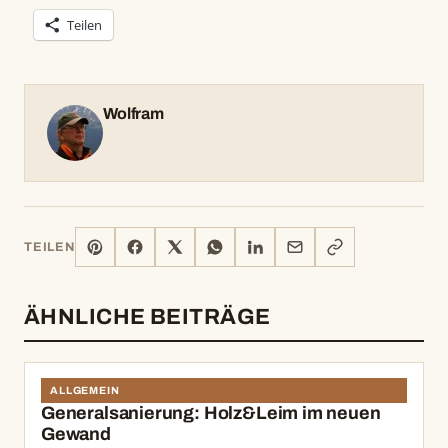
Teilen
Wolfram
PINTEREST
FACEBOOK
X
WHATSAPP
LINKEDIN
E-
LINK
TEILEN
MAIL
KOPIEREN
ÄHNLICHE BEITRÄGE
ALLGEMEIN
Generalsanierung: Holz&Leim im neuen
Gewand