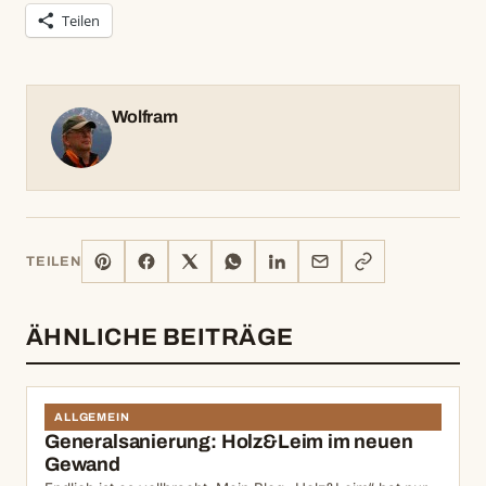
Teilen
Wolfram
PINTEREST
FACEBOOK
X
WHATSAPP
LINKEDIN
E-
LINK
TEILEN
MAIL
KOPIEREN
ÄHNLICHE BEITRÄGE
ALLGEMEIN
Generalsanierung: Holz&Leim im neuen
Gewand