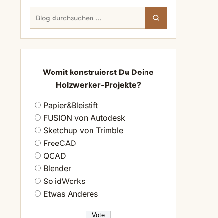
Suchen
Suchen
nach:
Womit konstruierst Du Deine
Holzwerker-Projekte?
Papier&Bleistift
FUSION von Autodesk
Sketchup von Trimble
FreeCAD
QCAD
Blender
SolidWorks
Etwas Anderes