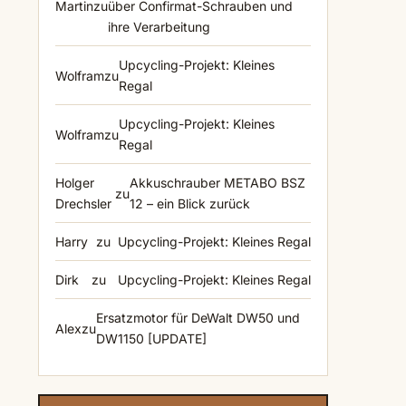
Martin
zu
über Confirmat-Schrauben und
ihre Verarbeitung
Upcycling-Projekt: Kleines
Wolfram
zu
Regal
Upcycling-Projekt: Kleines
Wolfram
zu
Regal
Holger
Akkuschrauber METABO BSZ
zu
Drechsler
12 – ein Blick zurück
Harry
zu
Upcycling-Projekt: Kleines Regal
Dirk
zu
Upcycling-Projekt: Kleines Regal
Ersatzmotor für DeWalt DW50 und
Alex
zu
DW1150 [UPDATE]