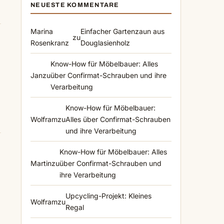
NEUESTE KOMMENTARE
Marina
Einfacher Gartenzaun aus
zu
Rosenkranz
Douglasienholz
Know-How für Möbelbauer: Alles
Jan
zu
über Confirmat-Schrauben und ihre
Verarbeitung
Know-How für Möbelbauer:
Wolfram
zu
Alles über Confirmat-Schrauben
und ihre Verarbeitung
Know-How für Möbelbauer: Alles
Martin
zu
über Confirmat-Schrauben und
ihre Verarbeitung
Upcycling-Projekt: Kleines
Wolfram
zu
Regal