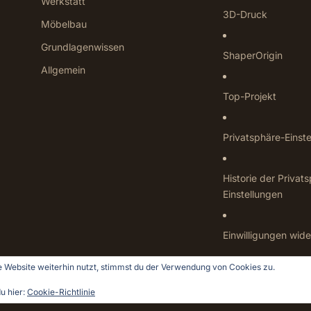
Werkstatt
3D-Druck
Möbelbau
Grundlagenwissen
ShaperOrigin
Allgemein
Top-Projekt
Privatsphäre-Einst
Historie der Privat
Einstellungen
Einwilligungen wide
 Website weiterhin nutzt, stimmst du der Verwendung von Cookies zu.
u hier:
Cookie-Richtlinie