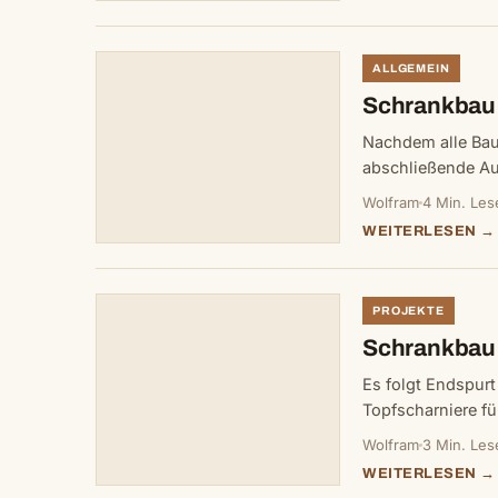
ALLGEMEIN
Schrankbau 
Nachdem alle Baute
abschließen
Wolfram
4 Min. Les
WEITERLESEN →
PROJEKTE
Schrankbau 
Es folgt Endspur
Topfscharniere fü
Wolfram
3 Min. Les
WEITERLESEN →