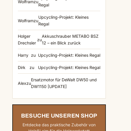
Wolfram
zu
Regal
Upcycling-Projekt: Kleines
Wolfram
zu
Regal
Holger
Akkuschrauber METABO BSZ
zu
Drechsler
12 – ein Blick zurück
Harry
zu
Upcycling-Projekt: Kleines Regal
Dirk
zu
Upcycling-Projekt: Kleines Regal
Ersatzmotor für DeWalt DW50 und
Alex
zu
DW1150 [UPDATE]
BESUCHE UNSEREN SHOP
Entdecke das praktische Zubehör von
Holz&Leim für die Holzwerkstatt