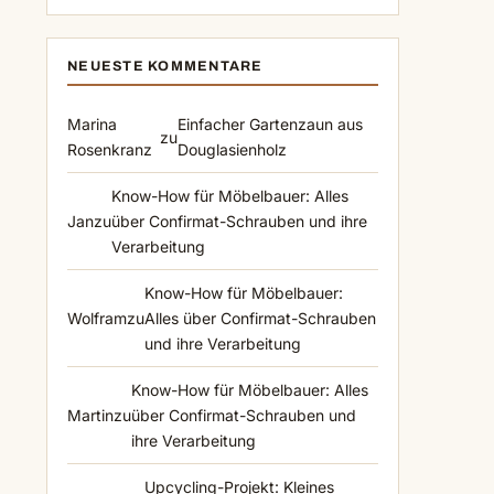
NEUESTE KOMMENTARE
Marina
Einfacher Gartenzaun aus
zu
Rosenkranz
Douglasienholz
Know-How für Möbelbauer: Alles
Jan
zu
über Confirmat-Schrauben und ihre
Verarbeitung
Know-How für Möbelbauer:
Wolfram
zu
Alles über Confirmat-Schrauben
und ihre Verarbeitung
n
Know-How für Möbelbauer: Alles
Martin
zu
über Confirmat-Schrauben und
ihre Verarbeitung
Upcycling-Projekt: Kleines