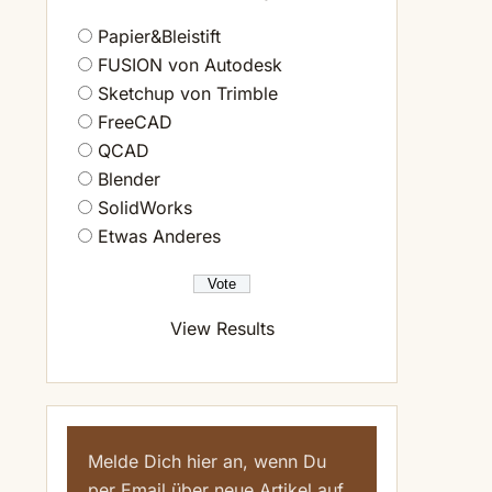
Papier&Bleistift
FUSION von Autodesk
Sketchup von Trimble
FreeCAD
QCAD
Blender
SolidWorks
Etwas Anderes
View Results
Melde Dich hier an, wenn Du
per Email über neue Artikel auf