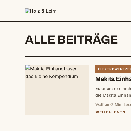
springen
ALLE BEITRÄGE
ELEKTROWERKZE
Makita Einh
Es erreichen mic
die Makita Einha
Wolfram
2 Min. Les
WEITERLESEN →