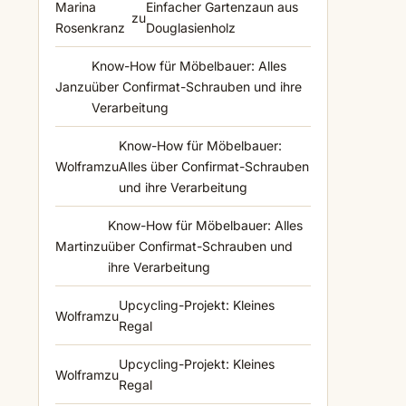
Marina
Einfacher Gartenzaun aus
zu
Rosenkranz
Douglasienholz
Know-How für Möbelbauer: Alles
Jan
zu
über Confirmat-Schrauben und ihre
Verarbeitung
Know-How für Möbelbauer:
Wolfram
zu
Alles über Confirmat-Schrauben
und ihre Verarbeitung
Know-How für Möbelbauer: Alles
Martin
zu
über Confirmat-Schrauben und
ihre Verarbeitung
Upcycling-Projekt: Kleines
Wolfram
zu
Regal
Upcycling-Projekt: Kleines
Wolfram
zu
Regal