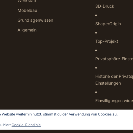
Werkstatt
3D-Druck
Möbelbau
Grundlagenwissen
ShaperOrigin
Allgemein
Top-Projekt
Privatsphäre-Einst
Historie der Privat
Einstellungen
Einwilligungen wide
 Website weiterhin nutzt, stimmst du der Verwendung von Cookies zu.
u hier:
Cookie-Richtlinie