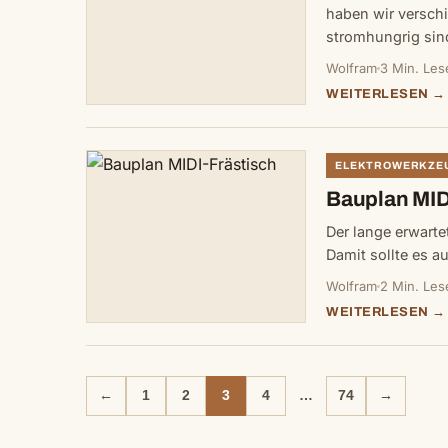
haben wir versch
stromhungrig si
Wolfram
3 Min. Les
WEITERLESEN →
ELEKTROWERKZE
Bauplan MID
Der lange erwarte
Damit sollte es 
Wolfram
2 Min. Les
WEITERLESEN →
←
1
2
3
4
…
74
→