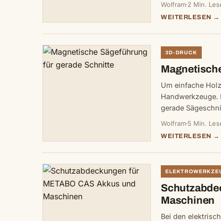
Wolfram
2 Min. Les
WEITERLESEN →
3D-DRUCK
Magnetische
Um einfache Holz
Handwerkzeuge. Da
gerade Sägeschn
Wolfram
5 Min. Les
WEITERLESEN →
ELEKTROWERKZE
Schutzabde
Maschinen
Bei den elektris