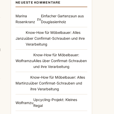
NEUESTE KOMMENTARE
Marina
Einfacher Gartenzaun aus
zu
Rosenkranz
Douglasienholz
Know-How für Möbelbauer: Alles
Jan
zu
über Confirmat-Schrauben und ihre
Verarbeitung
d
Know-How für Möbelbauer:
Wolfram
zu
Alles über Confirmat-Schrauben
und ihre Verarbeitung
Know-How für Möbelbauer: Alles
Martin
zu
über Confirmat-Schrauben und
ihre Verarbeitung
Upcycling-Projekt: Kleines
Wolfram
zu
Regal