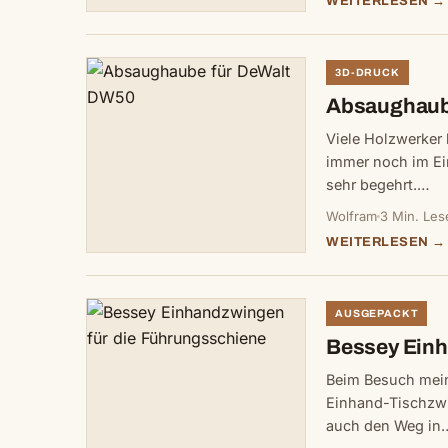
WEITERLESEN →
3D-DRUCK
Absaughaub
Viele Holzwerker
immer noch im Ei
sehr begehrt.…
Wolfram
3 Min. Les
WEITERLESEN →
AUSGEPACKT
Bessey Einh
Beim Besuch mei
Einhand-Tischzw
auch den Weg in