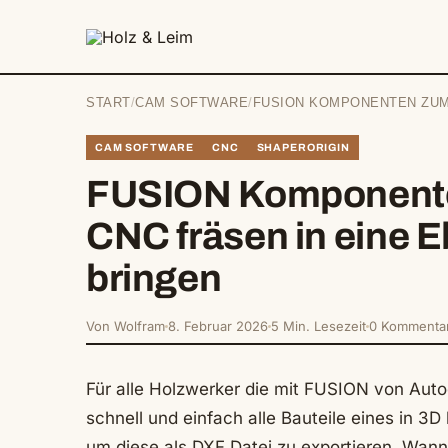
springen
START
/
CAM SOFTWARE
/
FUSION KOMPONENTEN ZUM 
CAM SOFTWARE
CNC
SHAPERORIGIN
FUSION Komponent
CNC fräsen in eine 
bringen
Von Wolfram
8. Februar 2026
5 Min. Lesezeit
0 Kommenta
Für alle Holzwerker die mit FUSION von Auto
schnell und einfach alle Bauteile eines in 3
um diese als DXF Datei zu exportieren. Wan