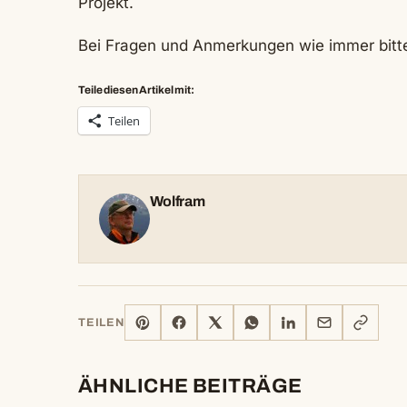
Projekt.
Bei Fragen und Anmerkungen wie immer bitt
Teile diesen Artikel mit:
Teilen
Wolfram
PINTEREST
FACEBOOK
X
WHATSAPP
LINKEDIN
E-
LINK
TEILEN
MAIL
KOPIERE
ÄHNLICHE BEITRÄGE