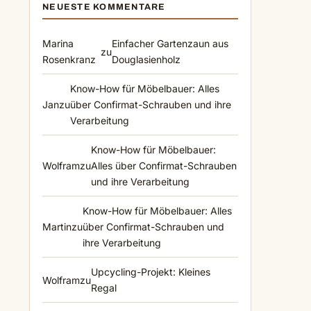
NEUESTE KOMMENTARE
Marina
Einfacher Gartenzaun aus
zu
Rosenkranz
Douglasienholz
Know-How für Möbelbauer: Alles
Jan
zu
über Confirmat-Schrauben und ihre
Verarbeitung
m
Know-How für Möbelbauer:
Wolfram
zu
Alles über Confirmat-Schrauben
und ihre Verarbeitung
Know-How für Möbelbauer: Alles
Martin
zu
über Confirmat-Schrauben und
ihre Verarbeitung
Upcycling-Projekt: Kleines
Wolfram
zu
Regal