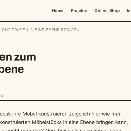
Home
Projekte
Online-Shop
I
CNC FRÄSEN IN EINE EBENE BRINGEN
en zum
Ebene
re
desk ihre Möbel konstruieren zeige ich hier wie man
D konstruierten Möbelstücks in eine Ebene bringen kann,
n braucht man das? Nun, beispielsweise immer dann