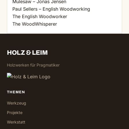
Mulesaw – Jonas Jensen
Paul Sellers – English Woodworking
The English Woodworker
The WoodWhisperer
HOLZ & LEIM
Holzwerken für Pragmatiker
THEMEN
Werkzeug
Projekte
Werkstatt