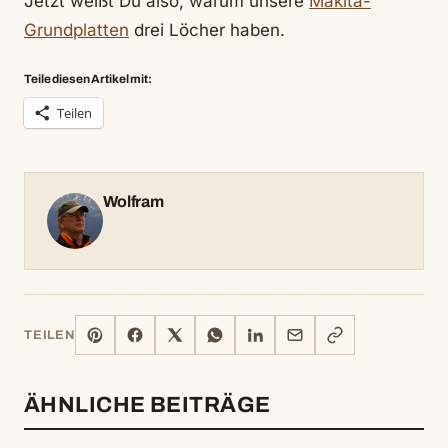
Jetzt weißt Du also, warum unsere
Makita-
Grundplatten
drei Löcher haben.
Teile diesen Artikel mit:
Teilen
Wolfram
PINTEREST
FACEBOOK
X
WHATSAPP
LINKEDIN
E-
LINK
TEILEN
MAIL
KOPIEREN
ÄHNLICHE BEITRÄGE