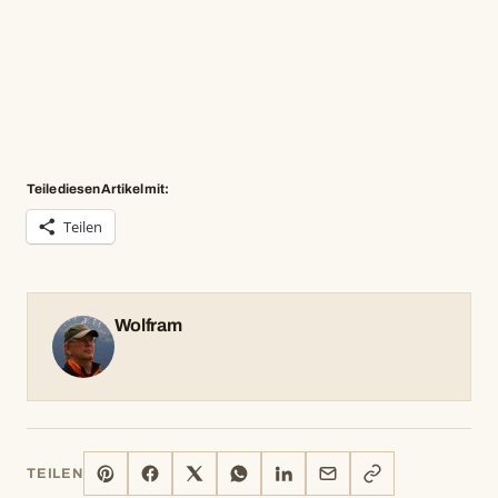
Teile diesen Artikel mit:
Teilen
Wolfram
PINTEREST
FACEBOOK
X
WHATSAPP
LINKEDIN
E-
LINK
TEILEN
MAIL
KOPIEREN