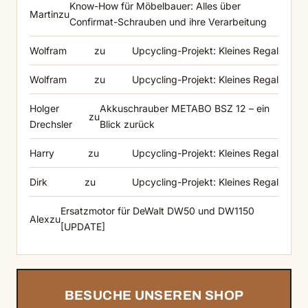
Know-How für Möbelbauer: Alles über
Martin
zu
Confirmat-Schrauben und ihre Verarbeitung
Wolfram
zu
Upcycling-Projekt: Kleines Regal
Wolfram
zu
Upcycling-Projekt: Kleines Regal
Holger
Akkuschrauber METABO BSZ 12 – ein
zu
Drechsler
Blick zurück
Harry
zu
Upcycling-Projekt: Kleines Regal
Dirk
zu
Upcycling-Projekt: Kleines Regal
Ersatzmotor für DeWalt DW50 und DW1150
Alex
zu
[UPDATE]
BESUCHE UNSEREN SHOP