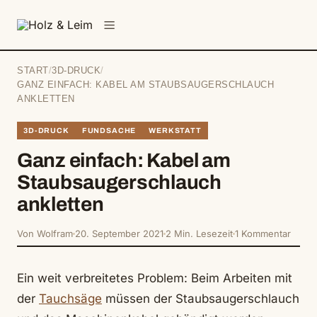
springen
Menü
START
/
3D-DRUCK
/
GANZ EINFACH: KABEL AM STAUBSAUGERSCHLAUCH
ANKLETTEN
3D-DRUCK
FUNDSACHE
WERKSTATT
Ganz einfach: Kabel am
Staubsaugerschlauch
ankletten
Von Wolfram
20. September 2021
2 Min. Lesezeit
1 Kommentar
Ein weit verbreitetes Problem: Beim Arbeiten mit
der
Tauchsäge
müssen der Staubsaugerschlauch