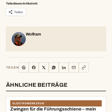
Teile diesen Artikel mit:
Teilen
Wolfram
PINTEREST
FACEBOOK
X
WHATSAPP
LINKEDIN
E-
LINK
TEILEN
MAIL
KOPIEREN
ÄHNLICHE BEITRÄGE
ELEKTROWERKZEUG
Zwingen für die Führungsschiene – mein