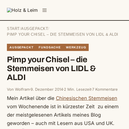
springen
Menü
START
/
AUSGEPACKT
/
PIMP YOUR CHISEL – DIE STEMMEISEN VON LIDL & ALDI
AUSGEPACKT
FUNDSACHE
WERKZEUG
Pimp your Chisel – die
Stemmeisen von LIDL &
ALDI
Von Wolfram
9. Dezember 2014
2 Min. Lesezeit
7 Kommentare
Mein Artikel über die
Chinesischen Stemmeisen
vom Wochenende ist in kürzester Zeit zu einem
der meistgelesenen Artikels meines Blog
geworden – auch mit Lesern aus USA und UK.