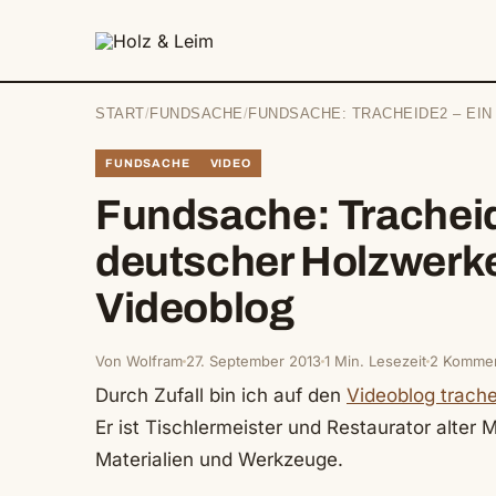
springen
START
/
FUNDSACHE
/
FUNDSACHE: TRACHEIDE2 – EI
FUNDSACHE
VIDEO
Fundsache: Tracheid
deutscher Holzwerke
Videoblog
Von Wolfram
27. September 2013
1 Min. Lesezeit
2 Kommen
Durch Zufall bin ich auf den
Videoblog trach
Er ist Tischlermeister und Restaurator alter 
Materialien und Werkzeuge.