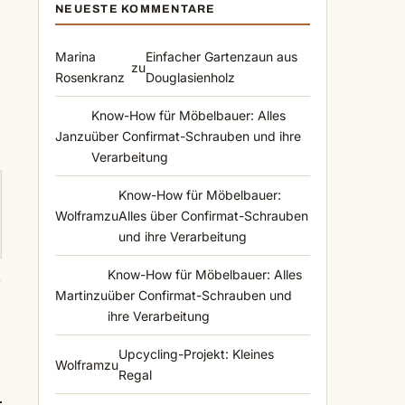
NEUESTE KOMMENTARE
Marina
Einfacher Gartenzaun aus
zu
Rosenkranz
Douglasienholz
Know-How für Möbelbauer: Alles
Jan
zu
über Confirmat-Schrauben und ihre
Verarbeitung
Know-How für Möbelbauer:
Wolfram
zu
Alles über Confirmat-Schrauben
und ihre Verarbeitung
Know-How für Möbelbauer: Alles
Martin
zu
über Confirmat-Schrauben und
ihre Verarbeitung
Upcycling-Projekt: Kleines
Wolfram
zu
Regal