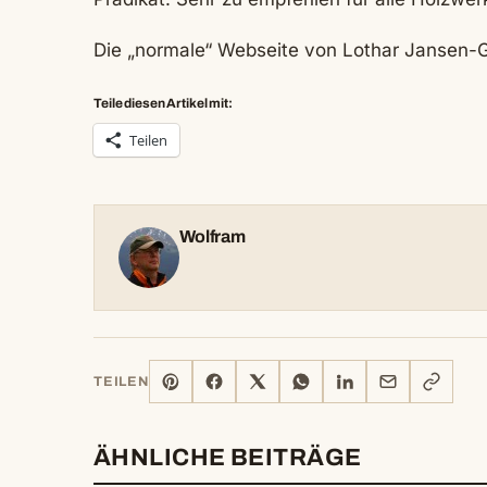
Die „normale“ Webseite von Lothar Jansen-G
Teile diesen Artikel mit:
Teilen
Wolfram
PINTEREST
FACEBOOK
X
WHATSAPP
LINKEDIN
E-
LINK
TEILEN
MAIL
KOPIERE
ÄHNLICHE BEITRÄGE