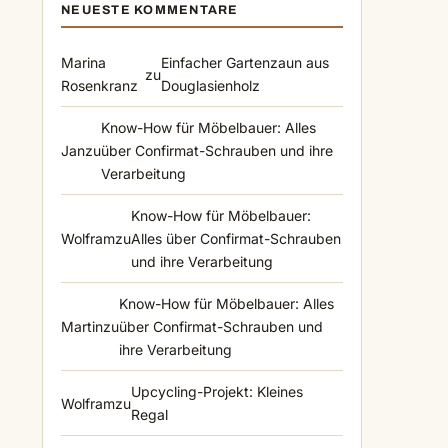
NEUESTE KOMMENTARE
Marina
Einfacher Gartenzaun aus
zu
Rosenkranz
Douglasienholz
Know-How für Möbelbauer: Alles
Jan
zu
über Confirmat-Schrauben und ihre
Verarbeitung
Know-How für Möbelbauer:
Wolfram
zu
Alles über Confirmat-Schrauben
und ihre Verarbeitung
Know-How für Möbelbauer: Alles
Martin
zu
über Confirmat-Schrauben und
ihre Verarbeitung
Upcycling-Projekt: Kleines
Wolfram
zu
Regal