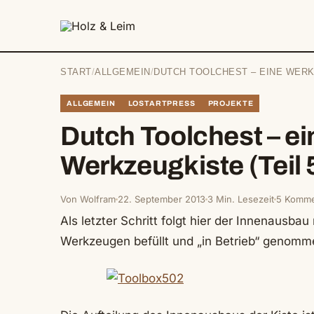
springen
START
/
ALLGEMEIN
/
DUTCH TOOLCHEST – EINE WERKZ
ALLGEMEIN
LOSTARTPRESS
PROJEKTE
Dutch Toolchest – ei
Werkzeugkiste (Teil 
Von Wolfram
22. September 2013
3 Min. Lesezeit
5 Komme
Als letzter Schritt folgt hier der Innenausba
Werkzeugen befüllt und „in Betrieb“ genom