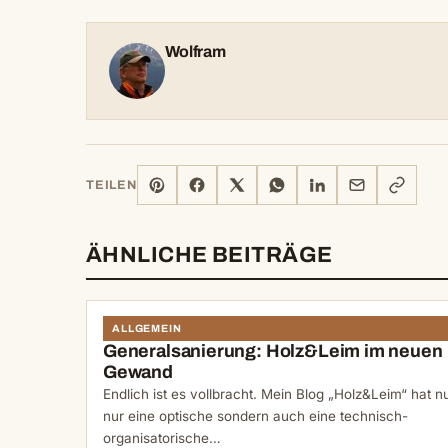
Wolfram
PINTEREST
FACEBOOK
X
WHATSAPP
LINKEDIN
E-
LINK
TEILEN
MAIL
KOPIERE
ÄHNLICHE BEITRÄGE
ALLGEMEIN
Generalsanierung: Holz&Leim im neuen
Gewand
Endlich ist es vollbracht. Mein Blog „Holz&Leim“ hat n
nur eine optische sondern auch eine technisch-
organisatorische…