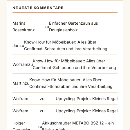
NEUESTE KOMMENTARE
Marina
Einfacher Gartenzaun aus
zu
Rosenkranz
Douglasienholz
Know-How für Möbelbauer: Alles über
Jan
zu
Confirmat-Schrauben und ihre Verarbeitung
Know-How für Möbelbauer: Alles über
Wolfram
zu
Confirmat-Schrauben und ihre Verarbeitung
Know-How für Möbelbauer: Alles über
Martin
zu
Confirmat-Schrauben und ihre Verarbeitung
Wolfram
zu
Upcycling-Projekt: Kleines Regal
Wolfram
zu
Upcycling-Projekt: Kleines Regal
Holger
Akkuschrauber METABO BSZ 12 – ein
zu
Drechsler
Blick zurück