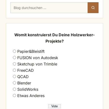
Suchen
Suchen
nach:
Womit konstruierst Du Deine Holzwerker-
Projekte?
Papier&Bleistift
FUSION von Autodesk
Sketchup von Trimble
FreeCAD
QCAD
Blender
SolidWorks
Etwas Anderes