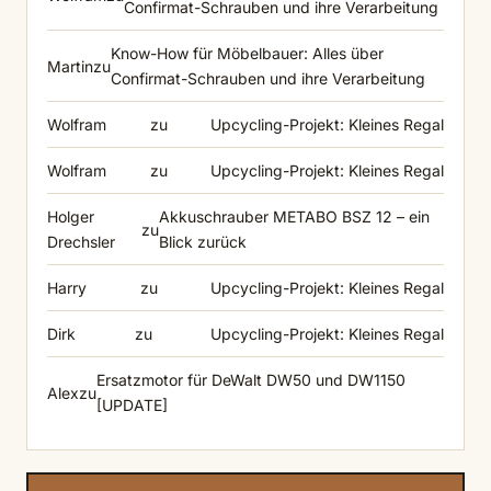
Confirmat-Schrauben und ihre Verarbeitung
Know-How für Möbelbauer: Alles über
Martin
zu
Confirmat-Schrauben und ihre Verarbeitung
Wolfram
zu
Upcycling-Projekt: Kleines Regal
Wolfram
zu
Upcycling-Projekt: Kleines Regal
Holger
Akkuschrauber METABO BSZ 12 – ein
zu
Drechsler
Blick zurück
Harry
zu
Upcycling-Projekt: Kleines Regal
Dirk
zu
Upcycling-Projekt: Kleines Regal
Ersatzmotor für DeWalt DW50 und DW1150
Alex
zu
[UPDATE]