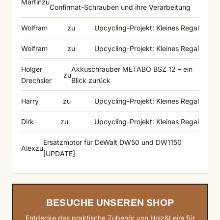
Martin
zu
Confirmat-Schrauben und ihre Verarbeitung
Wolfram
zu
Upcycling-Projekt: Kleines Regal
Wolfram
zu
Upcycling-Projekt: Kleines Regal
Holger
Akkuschrauber METABO BSZ 12 – ein
zu
Drechsler
Blick zurück
Harry
zu
Upcycling-Projekt: Kleines Regal
Dirk
zu
Upcycling-Projekt: Kleines Regal
Ersatzmotor für DeWalt DW50 und DW1150
Alex
zu
[UPDATE]
BESUCHE UNSEREN SHOP
Entdecke das praktische Zubehör von Holz&Leim für