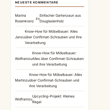
NEUESTE KOMMENTARE
Marina
Einfacher Gartenzaun aus
zu
Rosenkranz
Douglasienholz
Know-How für Möbelbauer: Alles
Jan
zu
über Confirmat-Schrauben und ihre
Verarbeitung
Know-How für Möbelbauer:
Wolfram
zu
Alles über Confirmat-Schrauben
und ihre Verarbeitung
Know-How für Möbelbauer: Alles
Martin
zu
über Confirmat-Schrauben und
ihre Verarbeitung
Upcycling-Projekt: Kleines
Wolfram
zu
Regal