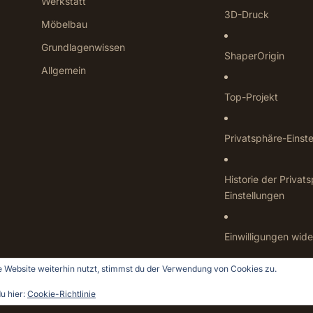
Werkstatt
3D-Druck
Möbelbau
Grundlagenwissen
ShaperOrigin
Allgemein
Top-Projekt
Privatsphäre-Einst
Historie der Privat
Einstellungen
Einwilligungen wide
 Website weiterhin nutzt, stimmst du der Verwendung von Cookies zu.
u hier:
Cookie-Richtlinie