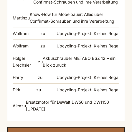
Confirmat-Schrauben und ihre Verarbeitung
Know-How für Möbelbauer: Alles über
Martin
zu
Confirmat-Schrauben und ihre Verarbeitung
Wolfram
zu
Upcycling-Projekt: Kleines Regal
Wolfram
zu
Upcycling-Projekt: Kleines Regal
Holger
Akkuschrauber METABO BSZ 12 – ein
zu
Drechsler
Blick zurück
Harry
zu
Upcycling-Projekt: Kleines Regal
Dirk
zu
Upcycling-Projekt: Kleines Regal
Ersatzmotor für DeWalt DW50 und DW1150
Alex
zu
[UPDATE]