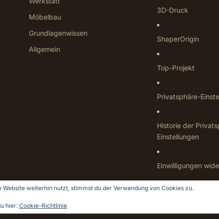
Werkstatt
3D-Druck
Möbelbau
Grundlagenwissen
ShaperOrigin
Allgemein
Top-Projekt
Privatsphäre-Einst
Historie der Privat
Einstellungen
Einwilligungen wide
 Website weiterhin nutzt, stimmst du der Verwendung von Cookies zu.
u hier:
Cookie-Richtlinie