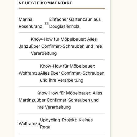
NEUESTE KOMMENTARE
Marina
Einfacher Gartenzaun aus
zu
Rosenkranz
Douglasienholz
Know-How für Möbelbauer: Alles
Jan
zu
über Confirmat-Schrauben und ihre
Verarbeitung
Know-How für Möbelbauer:
Wolfram
zu
Alles über Confirmat-Schrauben
und ihre Verarbeitung
Know-How für Möbelbauer: Alles
Martin
zu
über Confirmat-Schrauben und
ihre Verarbeitung
Upcycling-Projekt: Kleines
Wolfram
zu
Regal