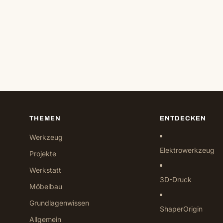
THEMEN
ENTDECKEN
Werkzeug
Elektrowerkzeug
Projekte
Werkstatt
3D-Druck
Möbelbau
Grundlagenwissen
ShaperOrigin
Allgemein