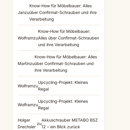
Know-How für Möbelbauer: Alles
Jan
zu
über Confirmat-Schrauben und ihre
Verarbeitung
Know-How für Möbelbauer:
Wolfram
zu
Alles über Confirmat-Schrauben
und ihre Verarbeitung
Know-How für Möbelbauer: Alles
Martin
zu
über Confirmat-Schrauben und
ihre Verarbeitung
Upcycling-Projekt: Kleines
Wolfram
zu
Regal
Upcycling-Projekt: Kleines
Wolfram
zu
Regal
Holger
Akkuschrauber METABO BSZ
zu
Drechsler
12 – ein Blick zurück