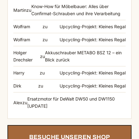
Know-How für Möbelbauer: Alles über
Martin
zu
Confirmat-Schrauben und ihre Verarbeitung
Wolfram
zu
Upcycling-Projekt: Kleines Regal
Wolfram
zu
Upcycling-Projekt: Kleines Regal
Holger
Akkuschrauber METABO BSZ 12 – ein
zu
Drechsler
Blick zurück
Harry
zu
Upcycling-Projekt: Kleines Regal
Dirk
zu
Upcycling-Projekt: Kleines Regal
Ersatzmotor für DeWalt DW50 und DW1150
Alex
zu
[UPDATE]
BESUCHE UNSEREN SHOP