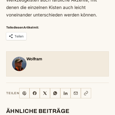
Werkzeugkisten auch farbliche Akzente, mit
denen die einzelnen Kisten auch leicht
voneinander unterschieden werden können.
Teile diesen Artikel mit:
Teilen
Wolfram
PINTEREST
FACEBOOK
X
WHATSAPP
LINKEDIN
E-
LINK
TEILEN
MAIL
KOPIEREN
ÄHNLICHE BEITRÄGE