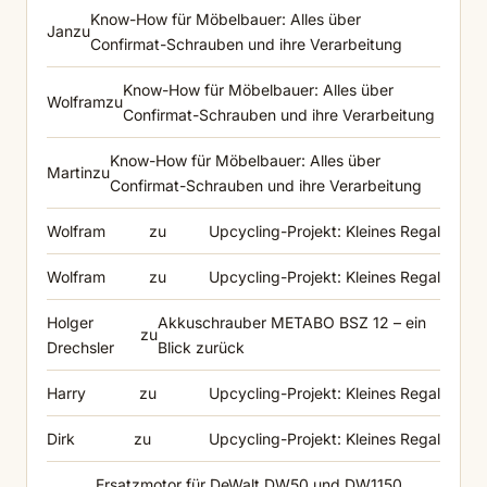
Know-How für Möbelbauer: Alles über
Jan
zu
Confirmat-Schrauben und ihre Verarbeitung
Know-How für Möbelbauer: Alles über
Wolfram
zu
Confirmat-Schrauben und ihre Verarbeitung
Know-How für Möbelbauer: Alles über
Martin
zu
Confirmat-Schrauben und ihre Verarbeitung
Wolfram
zu
Upcycling-Projekt: Kleines Regal
Wolfram
zu
Upcycling-Projekt: Kleines Regal
Holger
Akkuschrauber METABO BSZ 12 – ein
zu
Drechsler
Blick zurück
Harry
zu
Upcycling-Projekt: Kleines Regal
Dirk
zu
Upcycling-Projekt: Kleines Regal
Ersatzmotor für DeWalt DW50 und DW1150