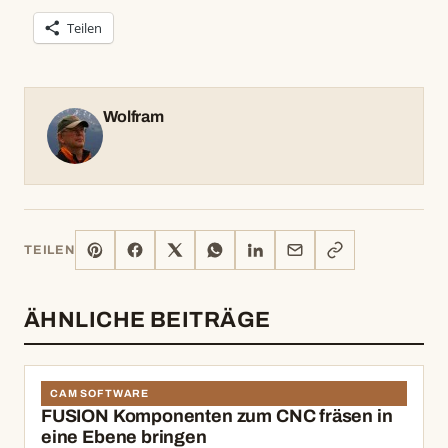
Teilen
Wolfram
PINTEREST
FACEBOOK
X
WHATSAPP
LINKEDIN
E-
LINK
TEILEN
MAIL
KOPIEREN
ÄHNLICHE BEITRÄGE
CAM SOFTWARE
FUSION Komponenten zum CNC fräsen in
eine Ebene bringen