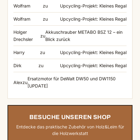
Wolfram
zu
Upcycling-Projekt: Kleines Regal
Wolfram
zu
Upcycling-Projekt: Kleines Regal
Holger
Akkuschrauber METABO BSZ 12 – ein
zu
Drechsler
Blick zurück
Harry
zu
Upcycling-Projekt: Kleines Regal
Dirk
zu
Upcycling-Projekt: Kleines Regal
Ersatzmotor für DeWalt DW50 und DW1150
Alex
zu
[UPDATE]
BESUCHE UNSEREN SHOP
Entdecke das praktische Zubehör von Holz&Leim für
die Holzwerkstatt