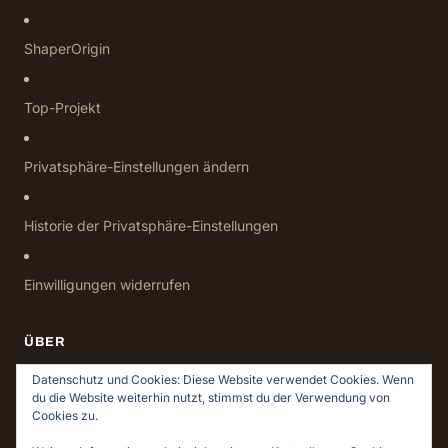
ShaperOrigin
Top-Projekt
Privatsphäre-Einstellungen ändern
Historie der Privatsphäre-Einstellungen
Einwilligungen widerrufen
ÜBER
Datenschutz
Datenschutz und Cookies: Diese Website verwendet Cookies. Wenn
du die Website weiterhin nutzt, stimmst du der Verwendung von
Impressum
Cookies zu.