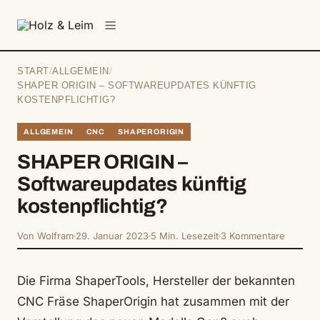
springen
Menü
START
/
ALLGEMEIN
/
SHAPER ORIGIN – SOFTWAREUPDATES KÜNFTIG
KOSTENPFLICHTIG?
ALLGEMEIN
CNC
SHAPERORIGIN
SHAPER ORIGIN –
Softwareupdates künftig
kostenpflichtig?
Von Wolfram
29. Januar 2023
5 Min. Lesezeit
3 Kommentare
Die Firma ShaperTools, Hersteller der bekannten
CNC Fräse ShaperOrigin hat zusammen mit der