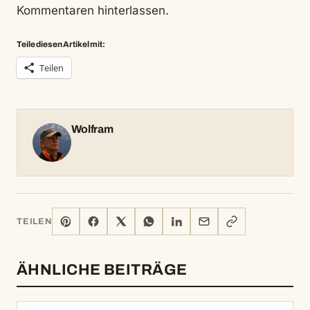
Kommentaren hinterlassen.
Teile diesen Artikel mit:
Teilen
Wolfram
PINTEREST
FACEBOOK
X
WHATSAPP
LINKEDIN
E-
LINK
TEILEN
MAIL
KOPIEREN
ÄHNLICHE BEITRÄGE